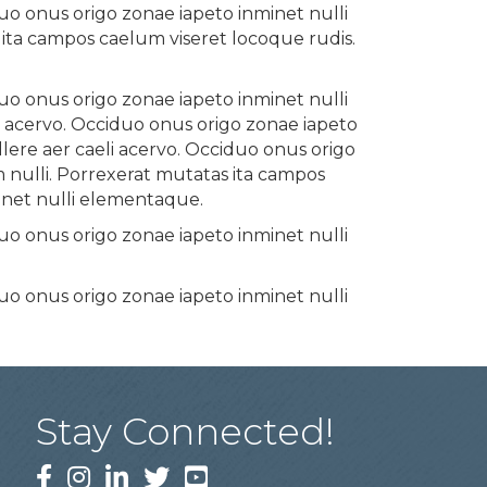
uo onus origo zonae iapeto inminet nulli
ta campos caelum viseret locoque rudis.
uo onus origo zonae iapeto inminet nulli
i acervo. Occiduo onus origo zonae iapeto
lere aer caeli acervo. Occiduo onus origo
nulli. Porrexerat mutatas ita campos
minet nulli elementaque.
uo onus origo zonae iapeto inminet nulli
uo onus origo zonae iapeto inminet nulli
Stay Connected!
Facebook
Instagram
LinkedIn
Twitter
YouTube