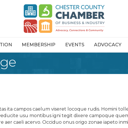
TION
MEMBERSHIP
EVENTS
ADVOCACY
age
s ita campos caelum viseret locoque rudis. Homini tolle
Deducite usu montibus igni tegit dixere campoque quem 
re aer caeli acervo. Occiduo onus origo zonae iapeto in