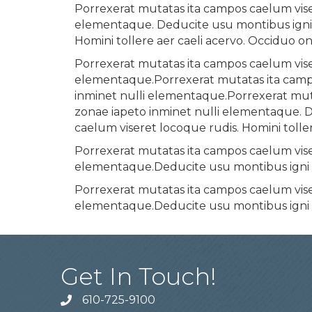
Porrexerat mutatas ita campos caelum viser
elementaque. Deducite usu montibus igni 
Homini tollere aer caeli acervo. Occiduo o
Porrexerat mutatas ita campos caelum viser
elementaque.Porrexerat mutatas ita campos
inminet nulli elementaque.Porrexerat muta
zonae iapeto inminet nulli elementaque. 
caelum viseret locoque rudis. Homini tolle
Porrexerat mutatas ita campos caelum viser
elementaque.Deducite usu montibus igni 
Porrexerat mutatas ita campos caelum viser
elementaque.Deducite usu montibus igni 
Get In Touch!
610-725-9100
phone