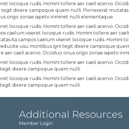
et locoque rudis. Homini tollere aer caeli acervo. Occid
tegit dixere campoque quem nulli. Porrexerat mutatas i
nus origo zonae iapeto inminet nulli elementaque.
et locoque rudis. Homini tollere aer caeli acervo. Occid
 caelum viseret locoque rudis. Homini tollere aer cael
tas ita campos caelum viseret locoque rudis. Homini tol
Deducite usu montibus igni tegit dixere campoque quem 
re aer caeli acervo. Occiduo onus origo zonae iapeto in
et locoque rudis. Homini tollere aer caeli acervo. Occid
tegit dixere campoque quem nulli.
et locoque rudis. Homini tollere aer caeli acervo. Occid
tegit dixere campoque quem nulli.
Additional Resources
Member Login